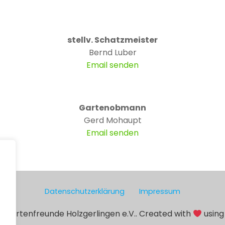
stellv. Schatzmeister
Bernd Luber
Email senden
Gartenobmann
Gerd Mohaupt
Email senden
Datenschutzerklärung
—-
Impressum
r Gartenfreunde Holzgerlingen e.V.. Created with
using