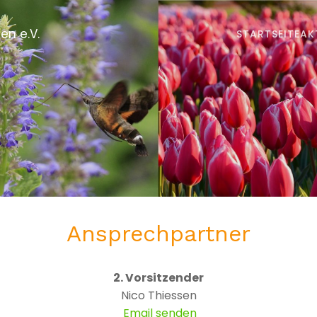
en e.V.
STARTSEITE
AK
Ansprechpartner
2. Vorsitzender
Nico Thiessen
Email senden