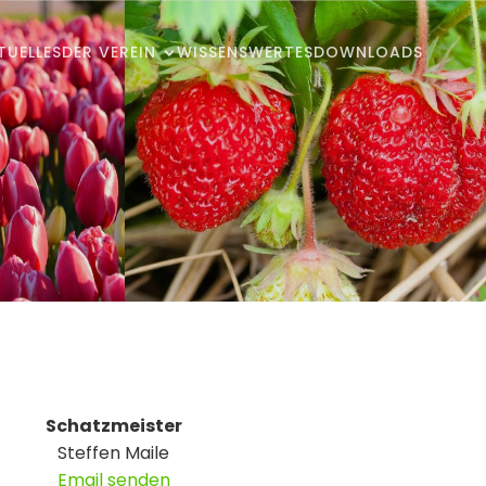
TUELLES
DER VEREIN
WISSENSWERTES
DOWNLOADS
Schatzmeister
Steffen Maile
Email senden